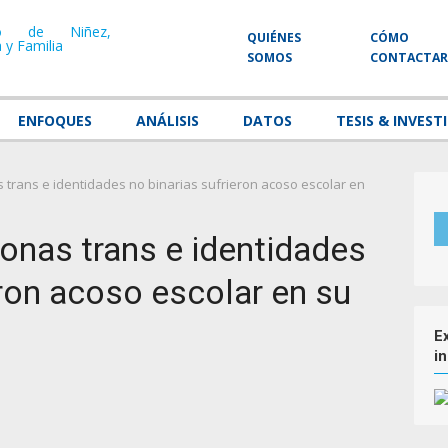
QUIÉNES
CÓMO
SOMOS
CONTACTA
ENFOQUES
ANÁLISIS
DATOS
TESIS & INVEST
 trans e identidades no binarias sufrieron acoso escolar en
onas trans e identidades
eron acoso escolar en su
E
i
p
artir