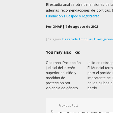
El estudio analiza otra dimensiones de la
además recomendaciones de políticas. 
Fundación Huésped y registrarse.
Por ONAF | 7 de agosto de 2023
Category:
Destacada
,
Enfoques
,
Investigacio
You may also like:
Columna: Protección
Julio en retrosp
judicial del interés
El Mundial term
superior del niño y
pero el partid
medidas de
importante se 
protección por
en los clubes d
violencia de género
barrio
Navegación
Previous Post
de
ENTREVISTA: «ES NECESARIO HABLAR DE