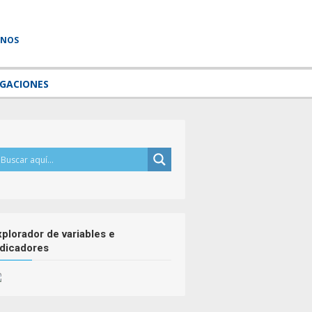
RNOS
IGACIONES
xplorador de variables e
ndicadores