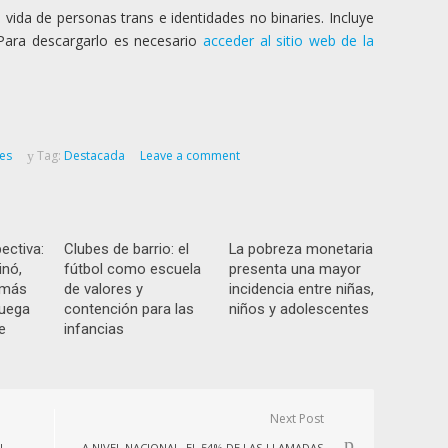
 vida de personas trans e identidades no binaries. Incluye
Para descargarlo es necesario
acceder al sitio web de la
nes
Tag:
Destacada
Leave a comment
ectiva:
Clubes de barrio: el
La pobreza monetaria
inó,
fútbol como escuela
presenta una mayor
o más
de valores y
incidencia entre niñas,
juega
contención para las
niños y adolescentes
e
infancias
Next Post
L
A NIVEL NACIONAL, EL 54% DE LAS LLAMADAS