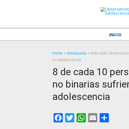
Skip
to
content
INICIO
»
»
Home
Destacada
8 de cada 10 personas
su adolescencia
8 de cada 10 pers
no binarias sufri
adolescencia
Facebook
Twitter
WhatsAp
Email
Comp