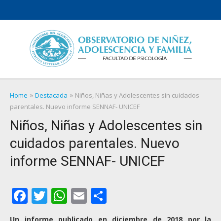
Skip
to
content
»
»
Home
Destacada
Niños, Niñas y Adolescentes sin cuidados
parentales. Nuevo informe SENNAF- UNICEF
Niños, Niñas y Adolescentes sin
cuidados parentales. Nuevo
informe SENNAF- UNICEF
Facebook
Twitter
WhatsApp
Email
Compartir
Un informe publicado
en diciembre de 2018
por la