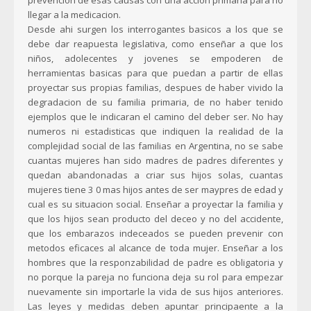
prevencion de esas causas con una accion primaria para no
llegar a la medicacion.
Desde ahi surgen los interrogantes basicos a los que se
debe dar reapuesta legislativa, como enseñar a que los
niños, adolecentes y jovenes se empoderen de
herramientas basicas para que puedan a partir de ellas
proyectar sus propias familias, despues de haber vivido la
degradacion de su familia primaria, de no haber tenido
ejemplos que le indicaran el camino del deber ser. No hay
numeros ni estadisticas que indiquen la realidad de la
complejidad social de las familias en Argentina, no se sabe
cuantas mujeres han sido madres de padres diferentes y
quedan abandonadas a criar sus hijos solas, cuantas
mujeres tiene 3 0 mas hijos antes de ser maypres de edad y
cual es su situacion social. Enseñar a proyectar la familia y
que los hijos sean producto del deceo y no del accidente,
que los embarazos indeceados se pueden prevenir con
metodos eficaces al alcance de toda mujer. Enseñar a los
hombres que la responzabilidad de padre es obligatoria y
no porque la pareja no funciona deja su rol para empezar
nuevamente sin importarle la vida de sus hijos anteriores.
Las leyes y medidas deben apuntar principaente a la