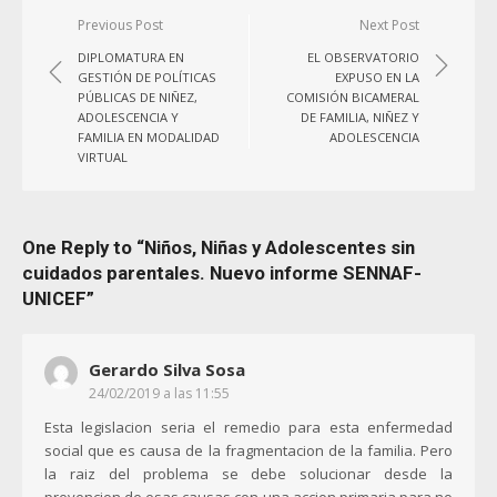
Navegación
Previous Post
Next Post
de
DIPLOMATURA EN
EL OBSERVATORIO
entradas
GESTIÓN DE POLÍTICAS
EXPUSO EN LA
PÚBLICAS DE NIÑEZ,
COMISIÓN BICAMERAL
ADOLESCENCIA Y
DE FAMILIA, NIÑEZ Y
FAMILIA EN MODALIDAD
ADOLESCENCIA
VIRTUAL
One Reply to “Niños, Niñas y Adolescentes sin
cuidados parentales. Nuevo informe SENNAF-
UNICEF”
Gerardo Silva Sosa
24/02/2019 a las 11:55
Esta legislacion seria el remedio para esta enfermedad
social que es causa de la fragmentacion de la familia. Pero
la raiz del problema se debe solucionar desde la