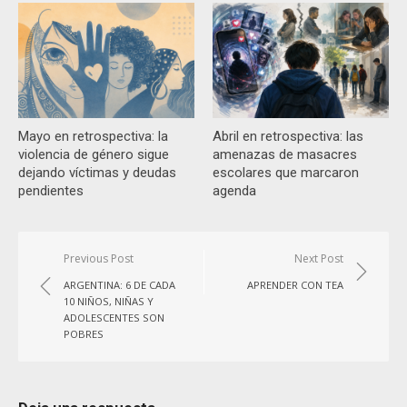
Mayo en retrospectiva: la
Abril en retrospectiva: las
violencia de género sigue
amenazas de masacres
dejando víctimas y deudas
escolares que marcaron
pendientes
agenda
Navegación
Previous Post
Next Post
de
ARGENTINA: 6 DE CADA
APRENDER CON TEA
entradas
10 NIÑOS, NIÑAS Y
ADOLESCENTES SON
POBRES