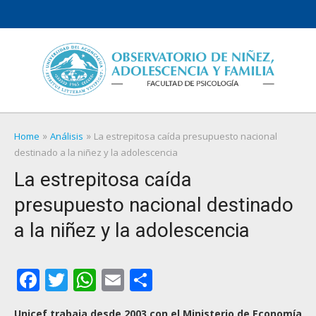
Skip
to
content
»
»
Home
Análisis
La estrepitosa caída presupuesto nacional
destinado a la niñez y la adolescencia
La estrepitosa caída
presupuesto nacional destinado
a la niñez y la adolescencia
Facebook
Twitter
WhatsApp
Email
Compartir
Unicef trabaja desde 2003 con el Ministerio de Economía