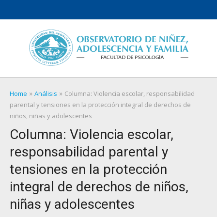
Skip
to
content
»
»
Home
Análisis
Columna: Violencia escolar, responsabilidad
parental y tensiones en la protección integral de derechos de
niños, niñas y adolescentes
Columna: Violencia escolar,
responsabilidad parental y
tensiones en la protección
integral de derechos de niños,
niñas y adolescentes