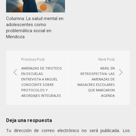
Columna: La salud mental en
adolescentes como
problemática social en
Mendoza
Navegación
Previous Post
Next Post
de
AMENAZAS DE TIROTEOS
ABRIL EN
entradas
EN ESCUELAS:
RETROSPECTIVA: LAS
ENTREVISTA A MIGUEL
AMENAZAS DE
CONOCENTE SOBRE
MASACRES ESCOLARES
PROTOCOLOS Y
QUE MARCARON
ABORDAJES INTEGRALES
AGENDA
Deja una respuesta
Tu dirección de correo electrónico no será publicada.
Los