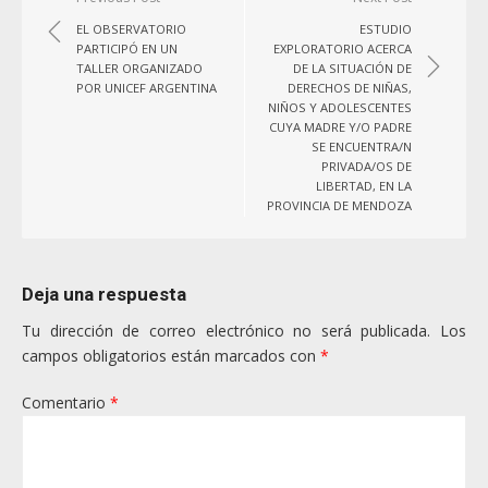
de
EL OBSERVATORIO
ESTUDIO
entradas
PARTICIPÓ EN UN
EXPLORATORIO ACERCA
TALLER ORGANIZADO
DE LA SITUACIÓN DE
POR UNICEF ARGENTINA
DERECHOS DE NIÑAS,
NIÑOS Y ADOLESCENTES
CUYA MADRE Y/O PADRE
SE ENCUENTRA/N
PRIVADA/OS DE
LIBERTAD, EN LA
PROVINCIA DE MENDOZA
Deja una respuesta
Tu dirección de correo electrónico no será publicada.
Los
campos obligatorios están marcados con
*
Comentario
*